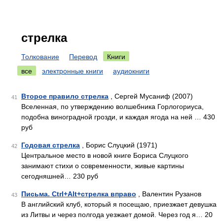
стрелка
Толкование
Перевод
Книги
все
электронные книги
аудиокниги
Второе правило стрелка
, Сергей Мусаниф (2007)
41
Вселенная, по утверждению волшебника Горлогориуса,
подобна виноградной грозди, и каждая ягода на ней … 430
руб
Годовая стрелка
, Борис Слуцкий (1971)
42
Центральное место в новой книге Бориса Слуцкого
занимают стихи о современности, живые картины
сегодняшней… 230 руб
Письма. Ctrl+Alt+стрелка вправо
, Валентин Рузанов
43
В английский клуб, который я посещаю, приезжает девушка
из Литвы и через полгода уезжает домой. Через год я… 20