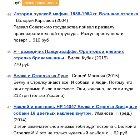
руб
электронная книга
История русской мафии. 1988-1994 гг. Большая стрелка
44
, Валерий Карышев (2004)
Развал Советского государства привел к развалу
правоохранительной структуры. Разгул преступности
поверг… 910 руб
Я - разведчик Панцерваффе. Фронтовой дневник
45
стрелка бронемашины
, Вилли Кубек (2015)
270 руб
Белка и Стрелка на Луне
, Сергей Москвич (2015)
46
Белку и Стрелку знают все. И собаки, и люди. Потому что
они первыми были в космосе. Они, конечно, не сами туда…
212 грн (только Украина)
Наклей и раскрась НР 14047 Белка и Стрелка Звездные
47
собаки 16 цветных наклеек внутри
, Иманова Н. (ред.)
(2014)
В этой замечательной книжке тебя ждёт встреча с Белкой и
Стрелкой! И это не только чудесный альбом с… 62 руб